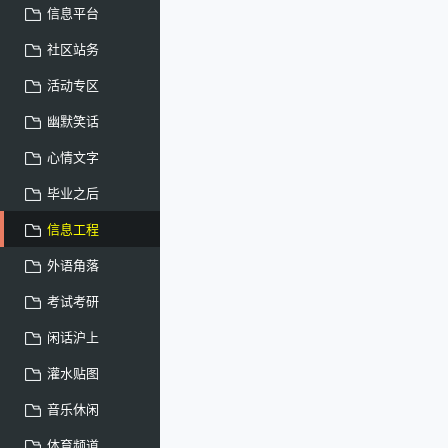
信息平台
社区站务
活动专区
幽默笑话
心情文字
毕业之后
信息工程
外语角落
考试考研
闲话沪上
灌水贴图
音乐休闲
体育频道