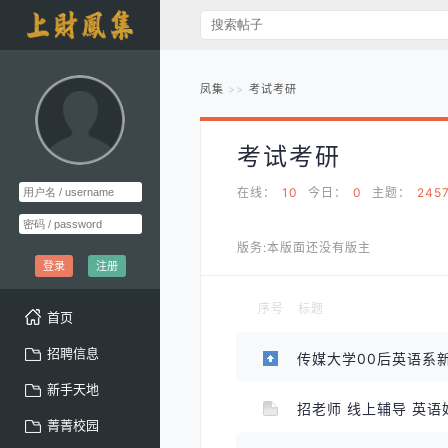
凤集
考试考研
考试考研
在线：
10
今日：
0
主题：
245
版务:本版面还没有版主
登录
注册
序号
标题
首页
招聘信息
新手天地
招老师 线上辅导 英语
菁菁校园