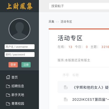
凤集
活动专区
活动专区
在线：
13
今日：
0
主题：
321
版务:本版面还没有版主
登录
注册
序号
标题
首页
招聘信息
《宇辉和他的女人》
新手天地
2022IKCEST第四
菁菁校园