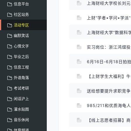
上海财经大学校长刘
信息平台
社区站务
上财“学者•学问•学
活动专区
幽默笑话
心情文字
实习岗位：浙江鸿熠
毕业之后
6月16日-6月18日
信息工程
外语角落
考试考研
送给想要提升求职竞
闲话沪上
985/211和优质
灌水贴图
音乐休闲
【线上志愿者招募】商
体育频道