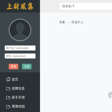
凤集
闲话沪上
登录
注册
首页
招聘信息
新手天地
菁菁校园