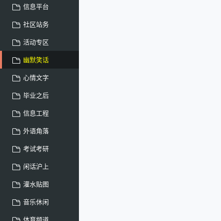
信息平台
社区站务
活动专区
幽默笑话
心情文字
毕业之后
信息工程
外语角落
考试考研
闲话沪上
灌水贴图
音乐休闲
体育频道