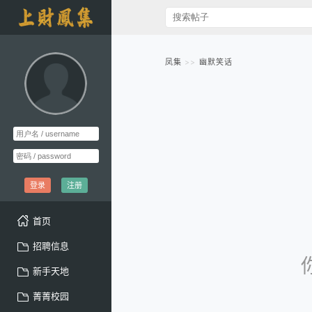
凤集
幽默笑话
登录
注册
首页
招聘信息
新手天地
菁菁校园