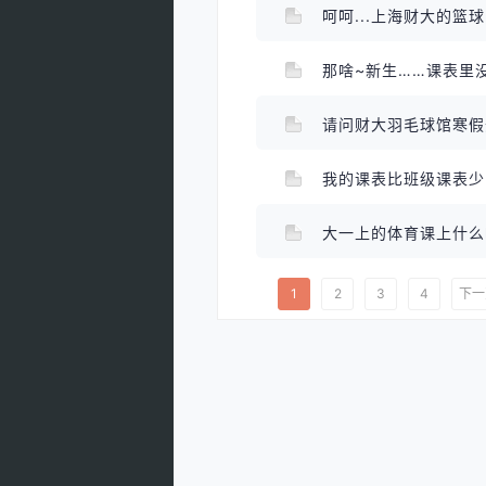
呵呵...上海财大的篮
那啥~新生……课表里
请问财大羽毛球馆寒
我的课表比班级课表少
大一上的体育课上什
1
2
3
4
下一