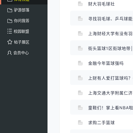
财大羽毛球社
驴游部落
寻找羽毛球、乒乓球
你问我答
校园联盟
上海财经大学有没有
帖子展区
街头篮球1区街球地带
会员中心
金融今年篮球强吗
上财有人爱打篮球吗
上海交通大学附属仁
童鞋们！掌上看NBA
求购二手篮球