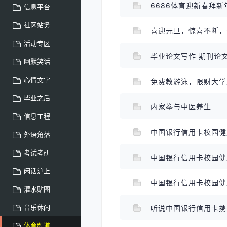
6686体育迎新春拜
信息平台
社区站务
喜迎元旦，惊喜不断，
活动专区
毕业论文写作 期刊论
幽默笑话
心情文字
免费教游泳，限财大
毕业之后
内家拳与中医养生
信息工程
外语角落
考试考研
闲话沪上
灌水贴图
音乐休闲
听说中国银行信用卡
体育频道