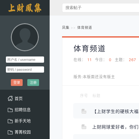
凤集
体育频道
体育频道
在线：
11
今日：
0
主题：
267
版务:本版面还没有版主
登录
注册
序号
标题
首页
招聘信息
新手天地
上财网球爱好者，你
菁菁校园