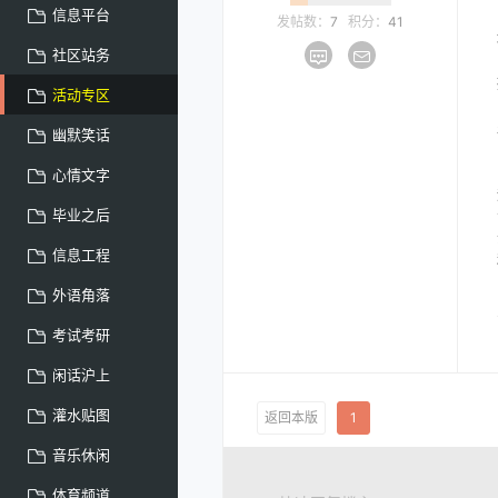
信息平台
发帖数：
7
积分：
41
社区站务
活动专区
幽默笑话
心情文字
毕业之后
信息工程
外语角落
考试考研
闲话沪上
灌水贴图
返回本版
1
音乐休闲
体育频道