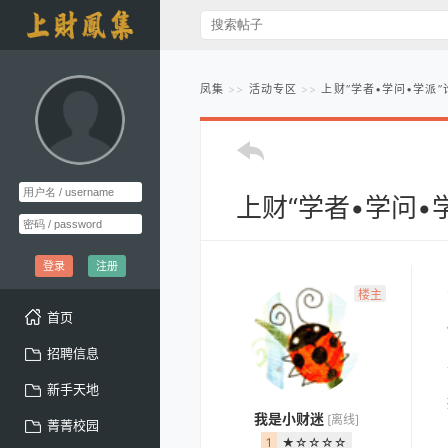
凤集
活动专区
上财“学者•学问•学派
上财“学者•学问
登录
注册
楼主
首页
招聘信息
新手天地
我是小财迷
[离线]
菁菁校园
1
★☆☆☆☆