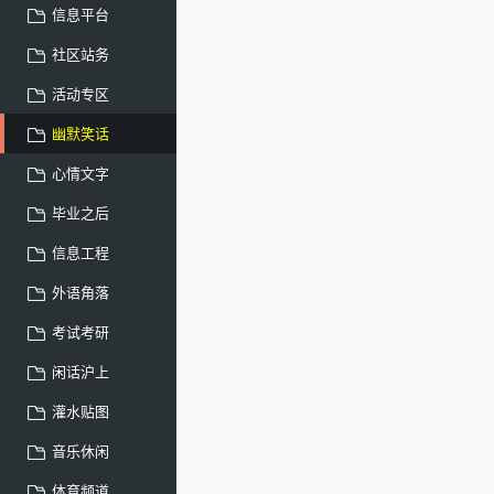
信息平台
社区站务
活动专区
幽默笑话
心情文字
毕业之后
信息工程
外语角落
考试考研
闲话沪上
灌水贴图
音乐休闲
体育频道