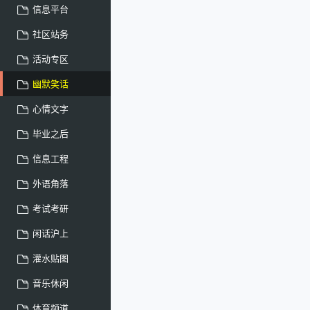
信息平台
社区站务
活动专区
幽默笑话
心情文字
毕业之后
信息工程
外语角落
考试考研
闲话沪上
灌水贴图
音乐休闲
体育频道