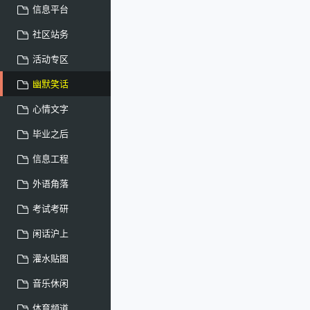
信息平台
社区站务
活动专区
幽默笑话
心情文字
毕业之后
信息工程
外语角落
考试考研
闲话沪上
灌水贴图
音乐休闲
体育频道