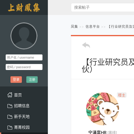
凤集
信息平台
【行业研究员及
【行业研究员
伙）
登录
注册
首页
楼主
招聘信息
新手天地
菁菁校园
宁涌富HR
[离线]