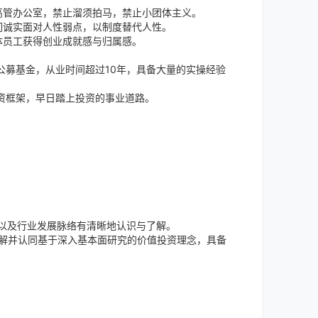
高管办公室，禁止溜须拍马，禁止小团体主义。
们诚实面对人性弱点，以制度替代人性。
体员工获得创业成就感与归属感。
公募基金，从业时间超过10年，具备大量的实操经验
资框架，早日踏上投资的事业道路。
链以及行业发展脉络有清晰地认识与了解。
了解并认同基于深入基本面研究的价值投资理念，具备