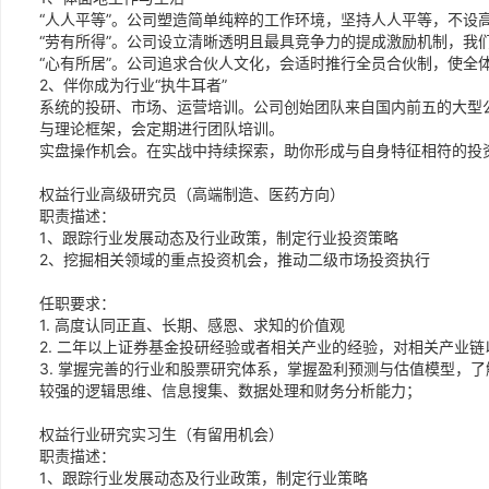
“人人平等”。公司塑造简单纯粹的工作环境，坚持人人平等，不设
“劳有所得”。公司设立清晰透明且最具竞争力的提成激励机制，我
“心有所居”。公司追求合伙人文化，会适时推行全员合伙制，使全
2、伴你成为行业“执牛耳者”
系统的投研、市场、运营培训。公司创始团队来自国内前五的大型
与理论框架，会定期进行团队培训。
实盘操作机会。在实战中持续探索，助你形成与自身特征相符的投
权益行业高级研究员（高端制造、医药方向）
职责描述：
1、跟踪行业发展动态及行业政策，制定行业投资策略
2、挖掘相关领域的重点投资机会，推动二级市场投资执行
任职要求：
1. 高度认同正直、长期、感恩、求知的价值观
2. 二年以上证券基金投研经验或者相关产业的经验，对相关产业
3. 掌握完善的行业和股票研究体系，掌握盈利预测与估值模型，
较强的逻辑思维、信息搜集、数据处理和财务分析能力；
权益行业研究实习生（有留用机会）
职责描述：
1、跟踪行业发展动态及行业政策，制定行业策略