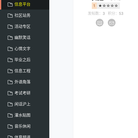
信息平台
1
★☆☆☆☆
发帖数：
3
积分：
53
社区站务
活动专区
幽默笑话
心情文字
毕业之后
信息工程
外语角落
考试考研
闲话沪上
灌水贴图
音乐休闲
体育频道