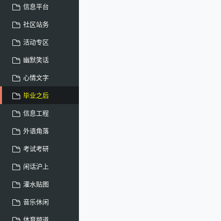
信息平台
社区站务
活动专区
幽默笑话
心情文字
毕业之后
信息工程
外语角落
考试考研
闲话沪上
灌水贴图
音乐休闲
体育频道