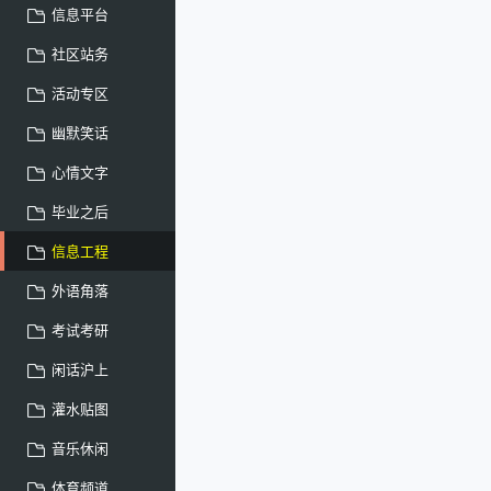
信息平台
社区站务
活动专区
幽默笑话
心情文字
毕业之后
信息工程
外语角落
考试考研
闲话沪上
灌水贴图
音乐休闲
体育频道