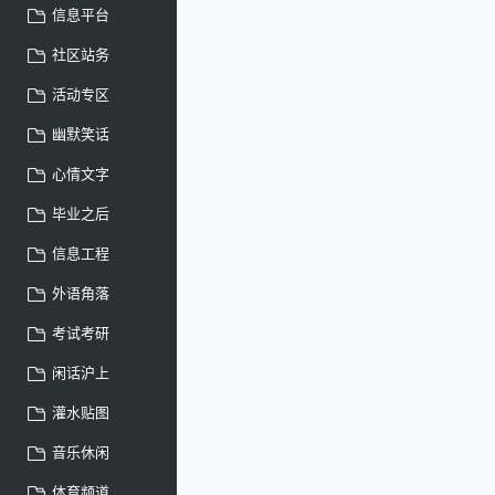
信息平台
社区站务
活动专区
幽默笑话
心情文字
毕业之后
信息工程
外语角落
考试考研
闲话沪上
灌水贴图
音乐休闲
体育频道